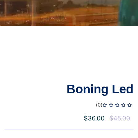
Boning Led
(0)
$
36.00
$
45.00