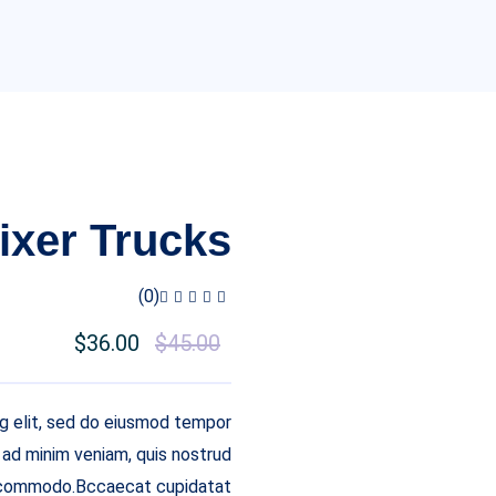
ixer Trucks
(0)
$
36.00
$
45.00
ng elit, sed do eiusmod tempor
m ad minim veniam, quis nostrud
 ea commodo.Bccaecat cupidatat