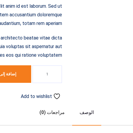
llit anim id est laborum. Sed ut
ptatem accusantium doloremque
audantium, totam rem aperiam.
i architecto beatae vitae dicta
a voluptas sit aspernatur aut
es eos qui ratione voluptatem.
إضافة إلى
Add to wishlist
الوصف
مراجعات (0)