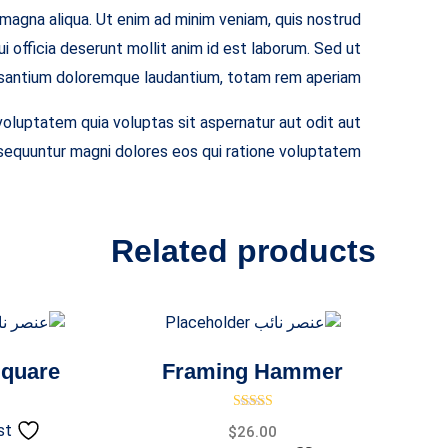
 magna aliqua. Ut enim ad minim veniam, quis nostrud
i officia deserunt mollit anim id est laborum. Sed ut
cusantium doloremque laudantium, totam rem aperiam.
voluptatem quia voluptas sit aspernatur aut odit aut
nsequuntur magni dolores eos qui ratione voluptatem.
Related products
Square
Framing Hammer
0
تم التقييم
5.00
من 5
st
$
26.00