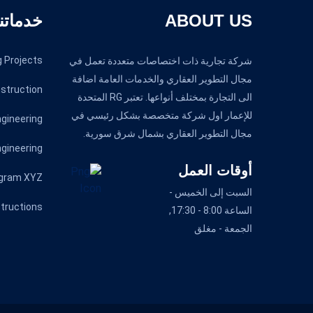
ABOUT US
خدماتنا
g Projects
شركة تجارية ذات اختصاصات متعددة تعمل في
مجال التطوير العقاري والخدمات العامة اضافة
nstruction
الى التجارة بمختلف أنواعها. تعتبر RG المتحدة
للإعمار اول شركة متخصصة بشكل رئيسي في
ngineering
مجال التطوير العقاري بشمال شرق سورية.
ngineering
أوقات العمل
gram XYZ
السبت إلى الخميس -
tructions
الساعة 8:00 - 17:30,
الجمعة - مغلق