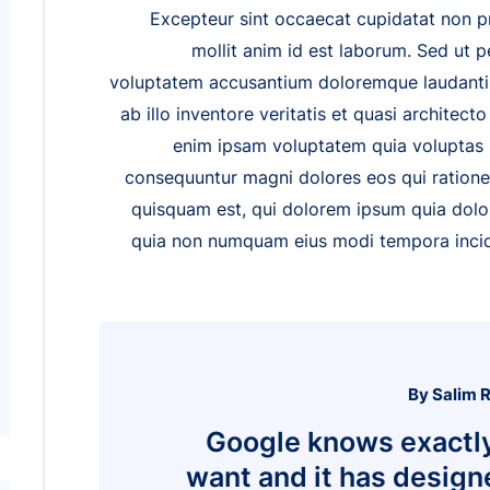
Excepteur sint occaecat cupidatat non pro
mollit anim id est laborum. Sed ut pe
voluptatem accusantium doloremque laudanti
ab illo inventore veritatis et quasi architec
enim ipsam voluptatem quia voluptas si
consequuntur magni dolores eos qui ratione
quisquam est, qui dolorem ipsum quia dolor 
quia non numquam eius modi tempora incid
By Salim 
Google knows exactl
want and it has designe