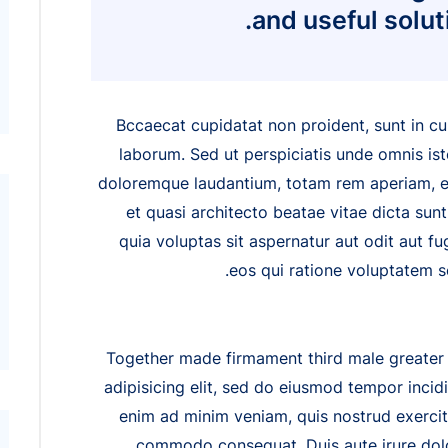
and useful solut
Bccaecat cupidatat non proident, sunt in cul
laborum. Sed ut perspiciatis unde omnis is
doloremque laudantium, totam rem aperiam, eaq
et quasi architecto beatae vitae dicta s
quia voluptas sit aspernatur aut odit aut f
eos qui ratione voluptatem s
Together made firmament third male greater 
adipisicing elit, sed do eiusmod tempor incid
enim ad minim veniam, quis nostrud exercita
commodo consequat. Duis aute irure dolor